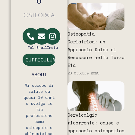
O
OSTEOPATA
Osteopatia
Geriatrica: un
Tel
Email
Insta
Approccio Dolce al
Benessere nella Terza
CURRICULUM
Età
23 Ottobre 2025
ABOUT
Mi occupo di
salute da
quasi 10 anni
e svolgo la
mia
Cervicalgia
professione
come
ricorrente: cause e
osteopata e
approccio osteopatico
chinesiologa