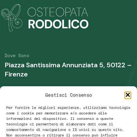
Dove Sono
Piazza Santissima Annunziata 5, 50122 –
Firenze
Telefono
Gestisci Consenso
+39 339 431 0135
Per fornire le migliori esperienze, utilizziamo tecnologie
Email
come i cookie per memorizzare e/o accedere alle
informazioni del dispositivo. Il consenso a queste
raffaellamaria.r@gmail.com
tecnologie ci permetterà di elaborare dati come il
comportamento di navigazione o ID unici su questo sito.
Non acconsentire o ritirare il consenso può influire