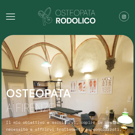
OSTEOPATA
A FIRENZE
Il mio obiettivo è ascoltarvi, capire le vostre
necessità e offrirvi trattamenti personalizzati,