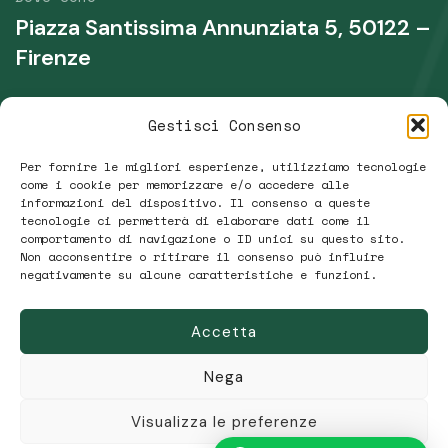
Piazza Santissima Annunziata 5, 50122 –
Firenze
Telefono
Gestisci Consenso
+39 339 431 0135
Per fornire le migliori esperienze, utilizziamo tecnologie
Email
come i cookie per memorizzare e/o accedere alle
informazioni del dispositivo. Il consenso a queste
raffaellamaria.r@gmail.com
tecnologie ci permetterà di elaborare dati come il
comportamento di navigazione o ID unici su questo sito.
Non acconsentire o ritirare il consenso può influire
negativamente su alcune caratteristiche e funzioni.
Accetta
Copyright © 2026 Osteopata Rodolico |
Privacy
Policy
|
Cookie
| Web Design:
Big K Web
Nega
Osteopata Rodolico
Visualizza le preferenze