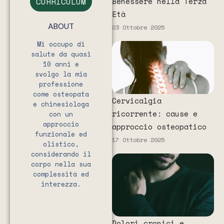
Benessere nella Terza
CURRICULUM
Età
ABOUT
23 Ottobre 2025
Mi occupo di
salute da quasi
10 anni e
svolgo la mia
professione
come osteopata
Cervicalgia
e chinesiologa
ricorrente: cause e
con un
approccio
approccio osteopatico
funzionale ed
17 Ottobre 2025
olistico,
considerando il
corpo nella sua
complessità ed
interezza.
Dolori cronici e