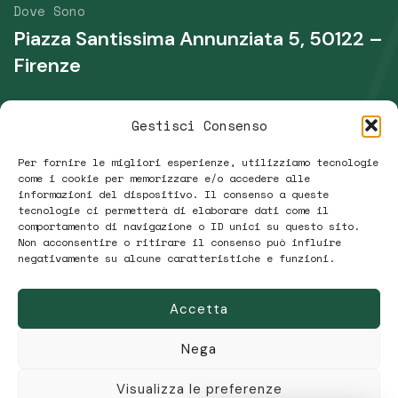
Dove Sono
Piazza Santissima Annunziata 5, 50122 –
Firenze
Telefono
Gestisci Consenso
+39 339 431 0135
Per fornire le migliori esperienze, utilizziamo tecnologie
Email
come i cookie per memorizzare e/o accedere alle
informazioni del dispositivo. Il consenso a queste
raffaellamaria.r@gmail.com
tecnologie ci permetterà di elaborare dati come il
comportamento di navigazione o ID unici su questo sito.
Non acconsentire o ritirare il consenso può influire
negativamente su alcune caratteristiche e funzioni.
Accetta
Copyright © 2026 Osteopata Rodolico |
Privacy
Policy
|
Cookie
| Web Design:
Big K Web
Nega
Osteopata Rodolico
Visualizza le preferenze