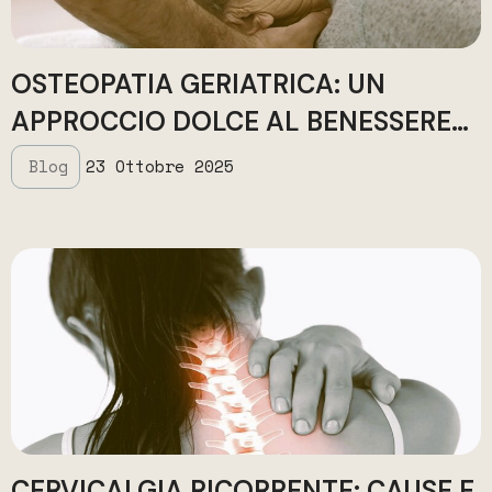
OSTEOPATIA GERIATRICA: UN
APPROCCIO DOLCE AL BENESSERE
NELLA TERZA ETÀ
Blog
23 Ottobre 2025
CERVICALGIA RICORRENTE: CAUSE E