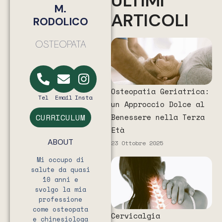
ULTIMI
M.
ARTICOLI
RODOLICO
OSTEOPATA
Osteopatia Geriatrica:
Tel
Email
Insta
un Approccio Dolce al
Benessere nella Terza
CURRICULUM
Età
ABOUT
23 Ottobre 2025
Mi occupo di
salute da quasi
10 anni e
svolgo la mia
professione
come osteopata
Cervicalgia
e chinesiologa