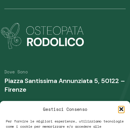
Dove Sono
Piazza Santissima Annunziata 5, 50122 –
Firenze
Telefono
Gestisci Consenso
+39 339 431 0135
Per fornire le migliori esperienze, utilizziamo tecnologie
Email
come i cookie per memorizzare e/o accedere alle